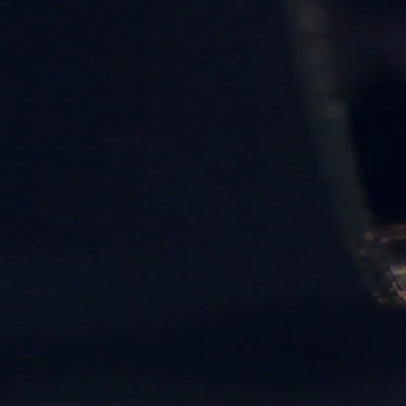
na Delmon
Théâtre
Cinéma
Calendrier